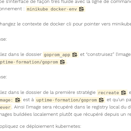
be s’interface de façon très fluide avec la ligne de comma
ronnement :
minikube docker-env
hangez le contexte de docker cli pour pointer vers miniku
se:
llez dans le dossier
et “construisez” l’image
goprom_app
.
ptime-formation/goprom
se:
llez dans le dossier de la première stratégie
e
recreate
est à
et qu’un p
mage:
uptime-formation/goprom
. Ainsi l’image sera récupéré dans le registry local du
ever
mages buildées localement plutôt que récupéré depuis un reg
ppliquez ce déploiement kubernetes: