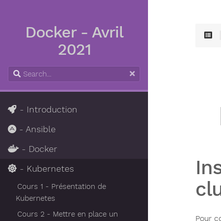
Docker - Avril
2021
- Introduction
- Ansible
- Docker
In
- Kubernetes
cl
Cours 1 - Présentation de
Kubernetes
Cours 2 - Mettre en place un
Pour c