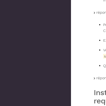
i
répon
P
C
E
V
s
Q
répon
Ins
req