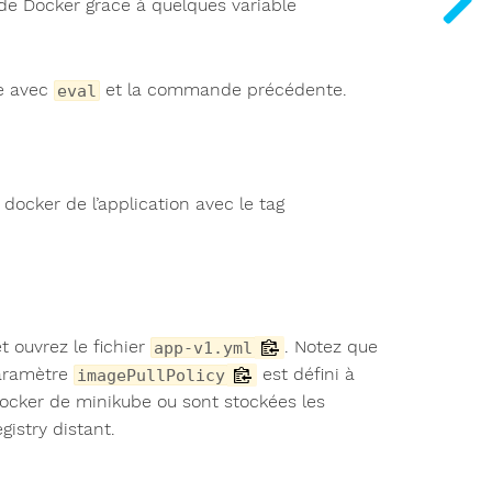
nde Docker grace à quelques variable
be avec
et la commande précédente.
eval
 docker de l’application avec le tag
t ouvrez le fichier
. Notez que
app-v1.yml
aramètre
est défini à
imagePullPolicy
 docker de minikube ou sont stockées les
istry distant.