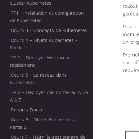
cluster Kubernetes
rollou
TP1 - Installation et configuration
gérées
de Kubernetes
Pour c
Cours 3 - Concepts de Kubernetes
instal
Cours 4 - Objets Kubernetes -
un pro
Partie 1
Prometh
TP 2 - Déployer Wordpress
sur di
rapidement
requêt
Cours 5 - Le réseau dans
Kubernetes
TP 3 - Déployer des conteneurs de
A à Z
Rappels Docker
Cours 6 - Objets Kubernetes -
Partie 2
Cours 7 - Helm, le gestionnaire de