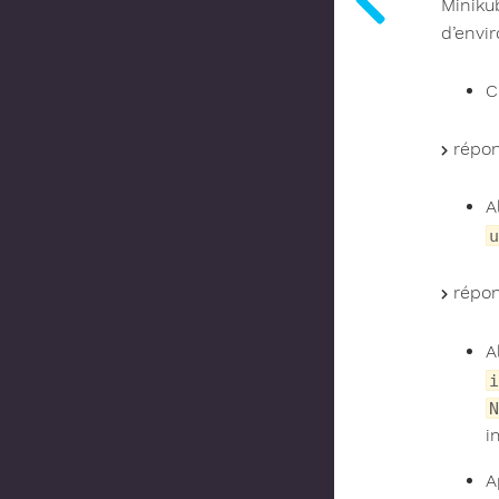
Miniku
d’envi
C
répon
A
u
répon
A
i
N
i
A