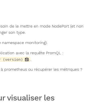
soin de le mettre en mode NodePort (et non
nger son type.
le namespace monitoring).
lication avec la requête PromQL :
.
y (version)
e à prometheus ou récupérer les métriques ?
r visualiser les