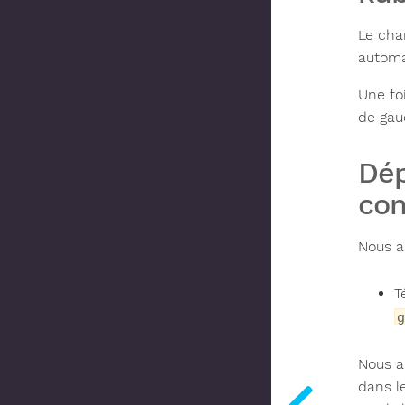
Le cha
automa
Une fo
de ga
Dép
con
Nous al
T
g
Nous al
dans l