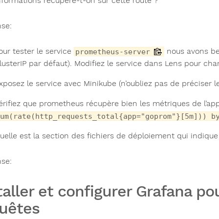
nformations récupère-t-on sur cette route ?
se:
our tester le service
nous avons be
prometheus-server
lusterIP par défaut). Modifiez le service dans Lens pour cha
xposez le service avec Minikube (n’oubliez pas de préciser 
érifiez que prometheus récupère bien les métriques de l’app
um(rate(http_requests_total{app="goprom"}[5m])) b
uelle est la section des fichiers de déploiement qui indiqu
se:
taller et configurer Grafana pou
uêtes