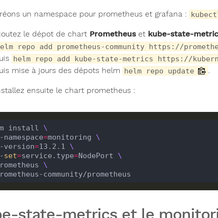
réons un namespace pour prometheus et grafana :
kubect
joutez le dépot de chart
Prometheus
et
kube-state-metri
elm repo add prometheus-community https://prometh
uis
helm repo add kube-state-metrics https://kuber
uis mise à jours des dépots helm
.
helm repo update
nstallez ensuite le chart prometheus :
m install 
 --namespace
=
monitoring 
 --version
=
13.2.1 
--
set
=
service.type
=
NodePort 
 prometheus 
e-state-metrics et le monitor