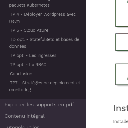
paquets Kubernetes
TP 4 - Déployer Wordpress avec
Helm
TP 5 - Cloud Azure
TD opt. - StatefulSets et bases de
données
TP opt. - Les ingresses
TP opt. - Le RBAC
Conclusion
TP7 - Stratégies de déploiement et
monitoring
Exporter les supports en pdf
Ins
Contenu intégral
Install
Tutoriels utiles