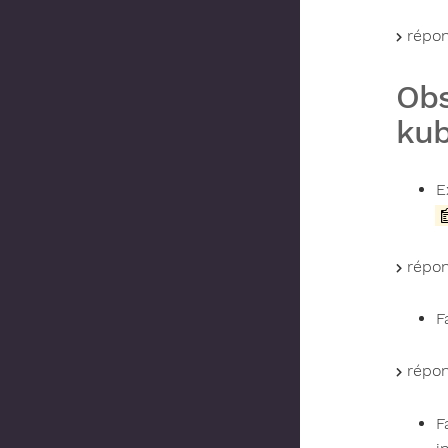
répon
Obs
kub
E
répon
F
répon
F