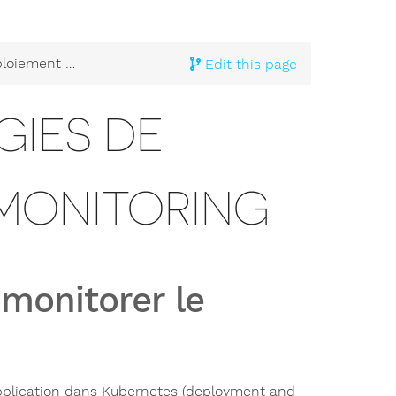
 et monitoring
Edit this page
GIES DE
 MONITORING
 monitorer le
application dans Kubernetes (deployment and