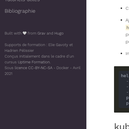
C
Bibliographie
A
h
Built with
from
Grav
and
Hugo
p
p
Supports de formation : Elie Gavoty et
Hadrien Pélissier
I
Conçus initialement dans le cadre d'un
cursus
Uptime Formation
.
Sous
licence CC-BY-NC-SA
- Docker - Avril
2021
hel
 
 
  
 
kub