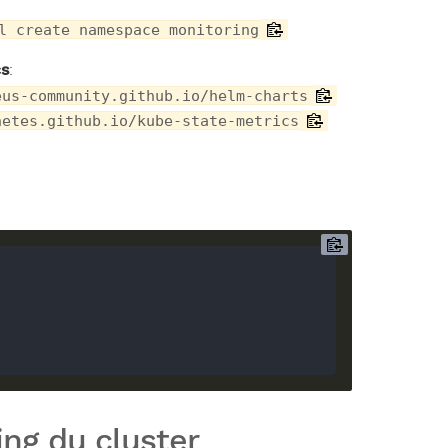
l create namespace monitoring
cs
:
eus-community.github.io/helm-charts
netes.github.io/kube-state-metrics
ing du cluster