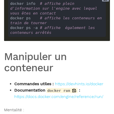
docker info  
# affiche plein 
d'information sur l'engine avec lequel 
vous êtes en contact
docker ps    
# affiche les conteneurs en 
train de tourner
docker ps -a 
# affiche  également les 
conteneurs arrêtés
Manipuler un
conteneur
Commandes utiles :
https://devhints.io/docker
Documentation
:
docker run
https://docs.docker.com/engine/reference/run/
Mentalité :