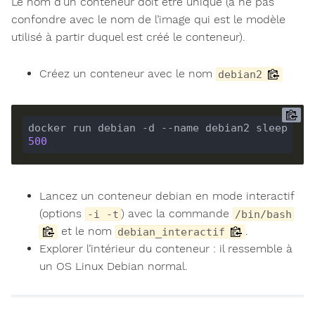
Le nom d’un conteneur doit être unique (à ne pas
confondre avec le nom de l’image qui est le modèle
utilisé à partir duquel est créé le conteneur).
Créez un conteneur avec le nom
debian2
docker run debian -d --name debian2 sleep 
500
Lancez un conteneur debian en mode interactif
(options
) avec la commande
-i -t
/bin/bash
et le nom
.
debian_interactif
Explorer l’intérieur du conteneur : il ressemble à
un OS Linux Debian normal.