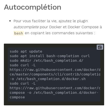
Autocomplétion
Pour vous faciliter la vie, ajoutez le plugin
autocomplete
pour Docker et Docker Compose à
en copiant les commandes suivantes :
bash
sudo apt update

sudo apt install bash-completion curl

sudo mkdir /etc/bash_completion.d/

sudo curl -L 
https://raw.githubusercontent.com/docker/dock
ce/master/components/cli/contrib/completion/ba
-o /etc/bash_completion.d/docker.sh

sudo curl -L 
https://raw.githubusercontent.com/docker/comp
compose -o /etc/bash_completion.d/docker-