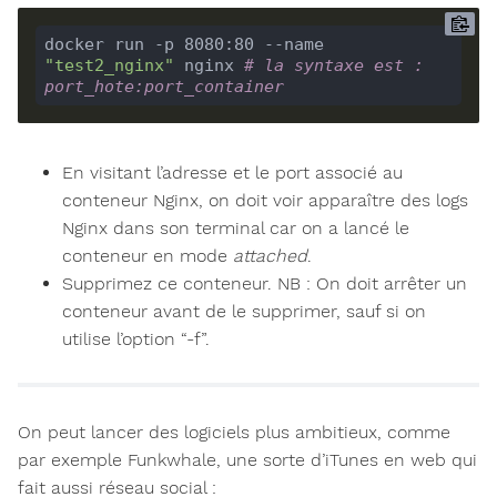
docker run -p 8080:80 --name 
"test2_nginx"
 nginx 
# la syntaxe est : 
port_hote:port_container
En visitant l’adresse et le port associé au
conteneur Nginx, on doit voir apparaître des logs
Nginx dans son terminal car on a lancé le
conteneur en mode
attached
.
Supprimez ce conteneur. NB : On doit arrêter un
conteneur avant de le supprimer, sauf si on
utilise l’option “-f”.
On peut lancer des logiciels plus ambitieux, comme
par exemple Funkwhale, une sorte d’iTunes en web qui
fait aussi réseau social :